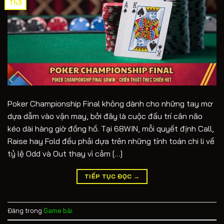
Th3
Poker Championship Final không dành cho những tay mơ
dựa dẫm vào vận may, bởi đây là cuộc đấu trí cân não
kéo dài hàng giờ đồng hồ. Tại 68WIN, mỗi quyết định Call,
Raise hay Fold đều phải dựa trên những tính toán chi li về
tỷ lệ Odd và Out thay vì cảm […]
TIẾP TỤC ĐỌC
→
Đăng trong
Game bài