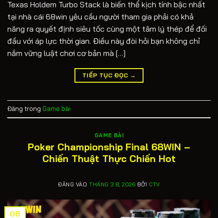
Texas Holdem Turbo Stack là biến thể kịch tính bậc nhất
tại nhà cái 68win yêu cầu người tham gia phải có khả
năng ra quyết định siêu tốc cùng một tâm lý thép để đối
đầu với áp lực thời gian. Điều này đòi hỏi bạn không chỉ
nắm vững luật chơi cơ bản mà […]
TIẾP TỤC ĐỌC
→
Đăng trong
Game bài
GAME BÀI
Poker Championship Final 68WIN –
Chiến Thuật Thực Chiến Hot
ĐĂNG VÀO
THÁNG 3 8, 2026
BỞI
CTV
08