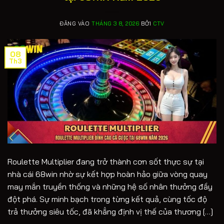
ĐĂNG VÀO
THÁNG 3 8, 2026
BỞI
CTV
08
Th3
Roulette Multiplier đang trở thành cơn sốt thực sự tại
nhà cái 68win nhờ sự kết hợp hoàn hảo giữa vòng quay
may mắn truyền thống và những hệ số nhân thưởng đầy
đột phá. Sự minh bạch trong từng kết quả, cùng tốc độ
trả thưởng siêu tốc, đã khẳng định vị thế của thương […]