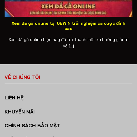
Xem đá gà online tại 68WIN trải nghiệm cá cược đỉnh
cao
Xem đá gà online hiện nay đã trở thành một xu hướng giải trí
vô [...]
VỀ CHÚNG TÔI
LIÊN HỆ
KHUYẾN MÃI
CHÍNH SÁCH BẢO MẬT