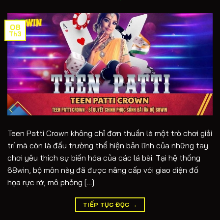
08
Th3
Teen Patti Crown không chỉ đơn thuần là một trò chơi giải
trí mà còn là đấu trường thể hiện bản lĩnh của những tay
chơi yêu thích sự biến hóa của các lá bài. Tại hệ thống
68win, bộ môn này đã được nâng cấp với giao diện đồ
họa rực rỡ, mô phỏng […]
TIẾP TỤC ĐỌC
→