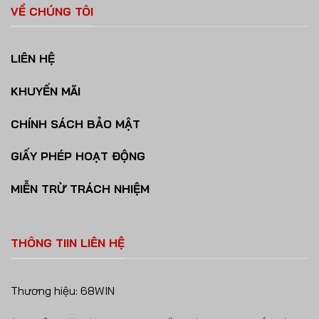
VỀ CHÚNG TÔI
LIÊN HỆ
KHUYẾN MÃI
CHÍNH SÁCH BẢO MẬT
GIẤY PHÉP HOẠT ĐỘNG
MIỄN TRỪ TRÁCH NHIỆM
THÔNG TIIN LIÊN HỆ
Thương hiệu: 68WIN