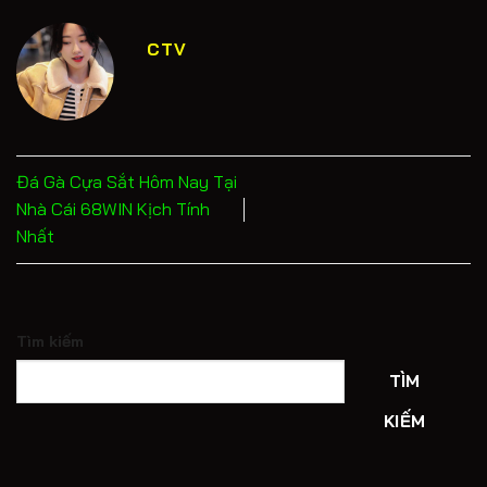
CTV
Đá Gà Cựa Sắt Hôm Nay Tại
Nhà Cái 68WIN Kịch Tính
Nhất
Tìm kiếm
TÌM
KIẾM