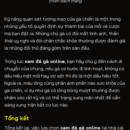
chiến bách thắng
Kỹ năng quan sát tướng mạo của gà chiến là một trong
những yếu tố quyết định sự thành bại của mỗi vé cược
mà bạn đặt ra. Những chú gà có đôi mắt tinh anh, thần
thái uy nghi và đôi chân chắc khỏe thường được đánh giá
là những đối thủ đáng gờm trên sàn đấu.
Trong lúc
xem đá gà online
, bạn hãy chú ý đến cách di
chuyển của chúng, nếu gà có bước đi linh hoạt, không có
dấu hiệu mệt mỏi hay sợ sệt thì đó là một dấu hiệu tốt.
Ngoài ra, màu lông cũng phản ánh phần nào sức khỏe của
gà chiến, ví dụ như gà có lông bóng mượt thường được
chăm sóc rất kỹ và có thể trạng sung mãn nhất để sẵn
sàng xung trận bất cứ lúc nào.
Tổng kết
Tổng kết lại, việc lựa chọn
xem đá gà online
tại nhà cái