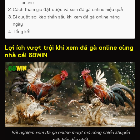
online
Cách tham gia đặt cược và xem đá gà online hiệu quả
Bí quyết soi kèo thần sầu khi xem đá gà online hàng
ngày
Tổng kết
Lợi ích vượt trội khi xem đá gà online cùng
nhà cái 68WIN
Trải nghiệm xem đá gà online mượt mà cùng nhiều khuyến
mãi hấp dẫn nhất