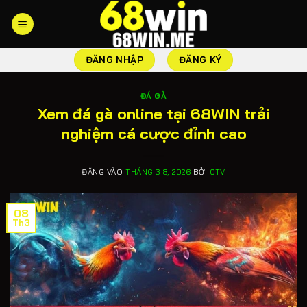
Bỏ
qua
nội
dung
ĐĂNG NHẬP
ĐĂNG KÝ
ĐÁ GÀ
Xem đá gà online tại 68WIN trải
nghiệm cá cược đỉnh cao
ĐĂNG VÀO
THÁNG 3 8, 2026
BỞI
CTV
08
Th3