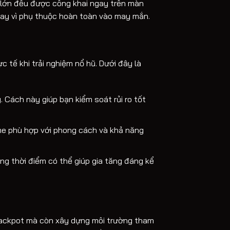
 lớn đều được công khai ngay trên màn
thay vì phụ thuộc hoàn toàn vào may mắn.
 tế khi trải nghiệm nổ hũ. Dưới đây là
. Cách này giúp bạn kiểm soát rủi ro tốt
me phù hợp với phong cách và khả năng
úng thời điểm có thể giúp gia tăng đáng kể
 jackpot mà còn xây dựng môi trường tham