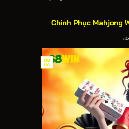
Chinh Phục Mahjong 
ĐĂ
08
Th3