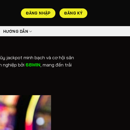
ĐĂNG NHẬP
ĐĂNG KÝ
HƯỚNG DẪN
lũy jackpot minh bạch và cơ hội săn
n nghiệp bởi
68WIN
, mang đến trải