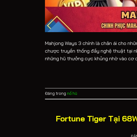
Mahjong Ways 3 chính là chân ái cho nh
chược truyền thống đầy nghệ thuật tại n
những hũ thưởng cực khủng nhờ vào cơ c
Đăng trong
nổ hũ
Fortune Tiger Tại 68
ĐĂ