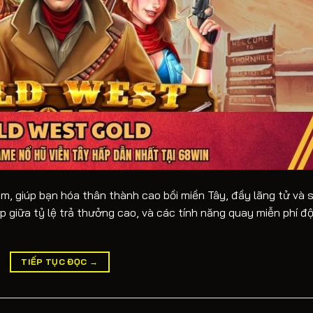
m, giúp bạn hóa thân thành cao bồi miền Tây, đầy lãng tử và 
p giữa tỷ lệ trả thưởng cao, và các tính năng quay miễn phí đ
TIẾP TỤC ĐỌC
→