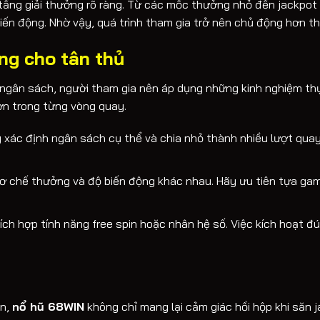
tầng giải thưởng rõ ràng. Từ các mốc thưởng nhỏ đến jackpot
 biến động. Nhờ vậy, quá trình tham gia trở nên chủ động hơn 
ng cho tân thủ
ngân sách, người tham gia nên áp dụng những kinh nghiệm thực
n trong từng vòng quay.
y xác định ngân sách cụ thể và chia nhỏ thành nhiều lượt quay
cơ chế thưởng và độ biến động khác nhau. Hãy ưu tiên tựa ga
ích hợp tính năng free spin hoặc nhân hệ số. Việc kích hoạt đ
ản,
nổ hũ 68WIN
không chỉ mang lại cảm giác hồi hộp khi săn