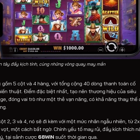
n tây đầy kịch tính, cùng những vòng quay may mắn
 gồm 5 cột và 4 hàng, với tổng cộng 40 dòng thanh toán cố
hiến thuật. Điểm đặc biệt nhất, tạo nên thương hiệu của siêu
dge, đóng vai trò như một thẻ vạn năng, có khả năng thay thế
ắng.
 cột 2, 3 và 4, nó sẽ đi kèm với một mức nhân ngẫu nhiên, từ 2x
vọt, một cách bất ngờ. Chính yếu tố may rủi, đầy kích thích n
 ý, tại sảnh cược
68WIN
suốt thời gian qua.