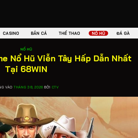
CASINO
BẮN CÁ
THỂ THAO
NỔ HŨ
ĐÁ GÀ
NỔ HŨ
me Nổ Hũ Viễn Tây Hấp Dẫn Nhất
Tại 68WIN
NG VÀO
THÁNG 3 8, 2026
BỞI
CTV