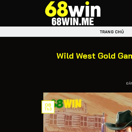
Bỏ
qua
nội
dung
TRANG CHỦ
Wild West Gold Ga
ĐĂ
08
Th3