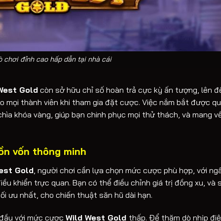
ò chơi đỉnh cao hấp dẫn tại nhà cái
West Gold
còn sở hữu chỉ số hoàn trả cực kỳ ấn tượng, lên đ
ho mọi thành viên khi tham gia đặt cược. Việc nắm bắt được q
 chìa khóa vàng, giúp bạn chinh phục mọi thử thách, và mang v
ồn vốn thông minh
est Gold
, người chơi cần lựa chọn mức cược phù hợp, với ng
u khiển trực quan. Bạn có thể điều chỉnh giá trị đồng xu, và 
tối ưu nhất, cho chiến thuật săn hũ dài hạn.
t đầu với mức cược
Wild West Gold
thấp. Để thăm dò nhịp đi