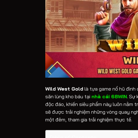
Wild West Gold
là tựa game nổ hũ đình 
săn lùng kho báu tại
nhà cái 68WIN
. Sự 
độc đáo, khiến siêu phẩm này luôn nằm t
sẽ được trải nghiệm những vòng quay ngh
một đêm, tham gia trải nghiệm thực tế.
Table of Contents