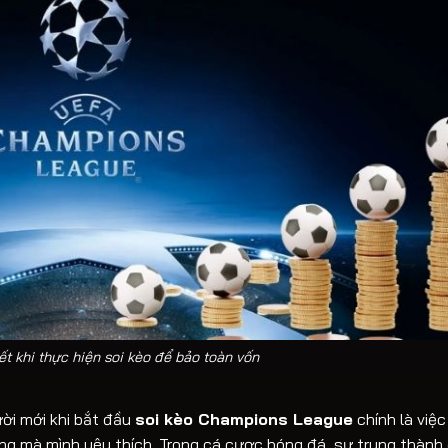
ết khi thực hiện soi kèo để bảo toàn vốn
ời mới khi bắt đầu
soi kèo Champions League
chính là việc
ng mà mình yêu thích. Trong cá cược bóng đá, sự trung thành 