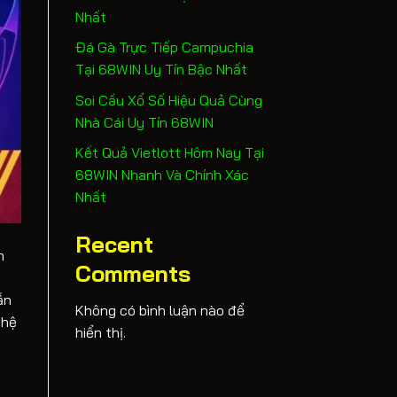
Nhất
Đá Gà Trực Tiếp Campuchia
Tại 68WIN Uy Tín Bậc Nhất
Soi Cầu Xổ Số Hiệu Quả Cùng
Nhà Cái Uy Tín 68WIN
Kết Quả Vietlott Hôm Nay Tại
68WIN Nhanh Và Chính Xác
Nhất
Recent
h
Comments
ẫn
Không có bình luận nào để
 hệ
hiển thị.