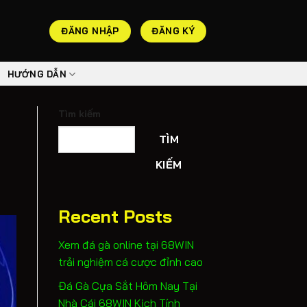
ĐĂNG NHẬP
ĐĂNG KÝ
HƯỚNG DẪN
Tìm kiếm
TÌM
KIẾM
Recent Posts
Xem đá gà online tại 68WIN
trải nghiệm cá cược đỉnh cao
Đá Gà Cựa Sắt Hôm Nay Tại
Nhà Cái 68WIN Kịch Tính