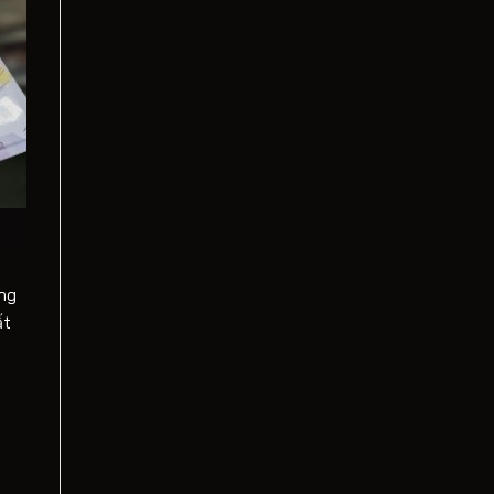
ng
ất