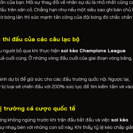
n của bạn. Mỗi sự thay đổi về nhân sự dù là nhỏ nhất cũng c
đấu trên sân cỏ. Chẳng hạn như nếu một siêu sao ghi bàn chủ 
giờ bóng lăn thì sức mạnh tấn công của đội bóng đó chắc chắn
 thi đấu của các câu lạc bộ
u người bỏ qua khi thực hiện
soi kèo Champions League
uả cuối cùng. Ở những vòng đấu cuối của giai đoạn vòng bảng,
nh dự bị để giữ sức cho các đấu trường quốc nội. Ngược lại,
bị loại sẽ chiến đấu với 200% sức lực để tìm kiếm tấm vé vào
hị trường cá cược quốc tế
ộng không ngừng trước khi trận đấu bắt đầu và việc
soi kèo
 sự nhạy bén với những con số này. Khi thấy tỷ lệ kèo chấp gi