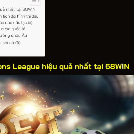
quả nhất tại 68WIN
tích đội hình thi đấu
của các câu lạc bộ
á cược quốc tế
trường châu Âu
 khi cá độ
ons League hiệu quả nhất tại 68WIN