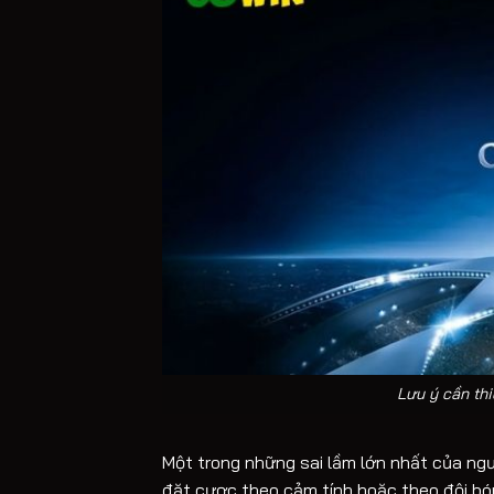
Lưu ý cần thi
Một trong những sai lầm lớn nhất của ngư
đặt cược theo cảm tính hoặc theo đội bó