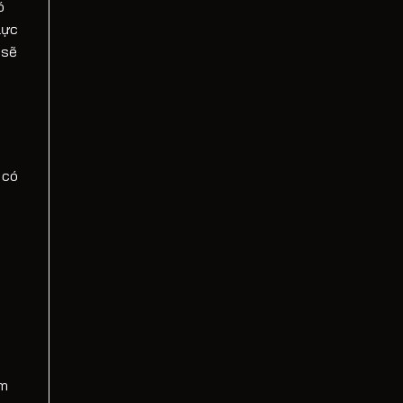
ó
lực
 sẽ
 có
ảm