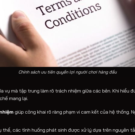
Chính sách ưu tiên quyền lợi người chơi hàng đầu
 vụ mà tập trung làm rõ trách nhiệm giữa các bên. Khi hiểu đ
chế mang lại.
 nhiệm
giúp công khai rõ ràng phạm vi cam kết của hệ thống. N
ụ thể, các tình huống phát sinh được xử lý dựa trên nguyên t