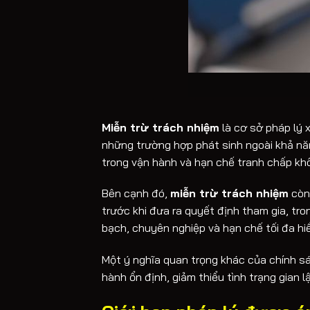
Miễn trừ trách nhiệm
là cơ sở pháp lý 
những trường hợp phát sinh ngoài khả năn
trong vận hành và hạn chế tranh chấp khô
Bên cạnh đó,
miễn trừ trách nhiệm
còn 
trước khi đưa ra quyết định tham gia, tron
bạch, chuyên nghiệp và hạn chế tối đa hi
Một ý nghĩa quan trọng khác của chính sá
hành ổn định, giảm thiểu tình trạng gian l