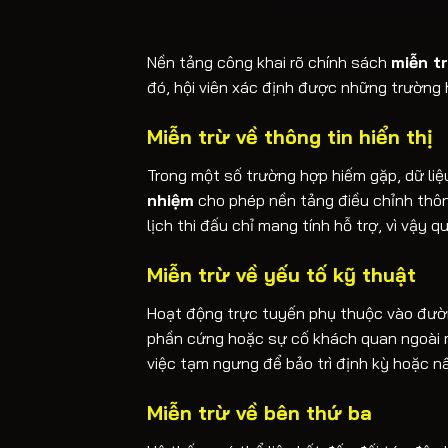
Nền tảng công khai rõ chính sách
miễn t
đó, hội viên xác định được những trường 
Miễn trừ về thông tin hiển thị
Trong một số trường hợp hiếm gặp, dữ liệ
nhiệm
cho phép nền tảng điều chỉnh thôn
lịch thi đấu chỉ mang tính hỗ trợ, vì vậy
Miễn trừ về yếu tố kỹ thuật
Hoạt động trực tuyến phụ thuộc vào đường
phần cứng hoặc sự cố khách quan ngoài 
việc tạm ngưng để bảo trì định kỳ hoặc 
Miễn trừ về bên thứ ba