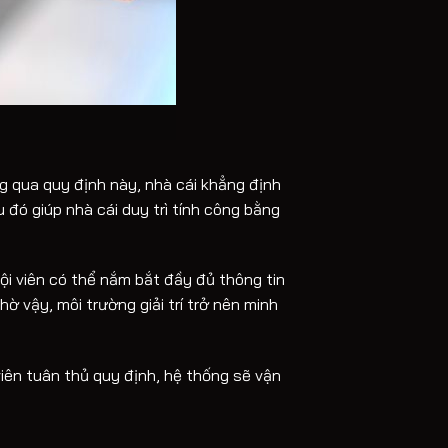
ng qua quy định này, nhà cái khẳng định
đó giúp nhà cái duy trì tính công bằng
ội viên có thể nắm bắt đầy đủ thông tin
 vậy, môi trường giải trí trở nên minh
viên tuân thủ quy định, hệ thống sẽ vận