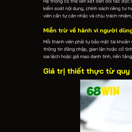
Hệ thống có thể liên kết đến đối tác độc 
kiểm soát nội dung, chính sách riêng tư h
viên cần tự cân nhắc và chịu trách nhiệm
Miễn trừ về hành vi người dùn
Mỗi thành viên phải tự bảo mật tài khoản 
thông tin đăng nhập, gian lận hoặc cố tìn
sai lệch hoặc giả mạo danh tính, nền tảng
Giá trị thiết thực từ quy