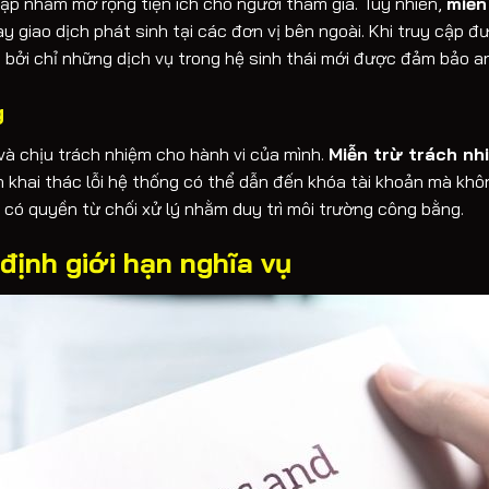
lập nhằm mở rộng tiện ích cho người tham gia. Tuy nhiên,
miễn
ay giao dịch phát sinh tại các đơn vị bên ngoài. Khi truy cập đ
, bởi chỉ những dịch vụ trong hệ sinh thái mới được đảm bảo a
g
và chịu trách nhiệm cho hành vi của mình.
Miễn trừ trách nh
h khai thác lỗi hệ thống có thể dẫn đến khóa tài khoản mà khô
 có quyền từ chối xử lý nhằm duy trì môi trường công bằng.
 định giới hạn nghĩa vụ