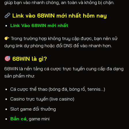
giúp bạn vào nhanh chóng, an toàn và không bị chặn.
Link vào 68WIN mới nhất hôm nay
Link Vào 68WIN mới nhất
Trong trường hợp không truy cập được, bạn nên sử
dụng link dự phòng hoặc đổi DNS để vào nhanh hơn.
68WIN là gì?
68WIN là nền tảng cá cược trực tuyến cung cấp đa dạng
sản phẩm như:
Cá cược thể thao (bóng đá, bóng rổ, tennis…)
Casino trực tuyến (live casino)
Slot game đổi thưởng
Bắn cá
, game mini