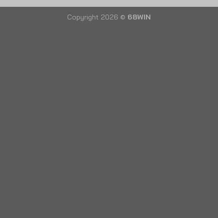
Copyright 2026 ©
68WIN