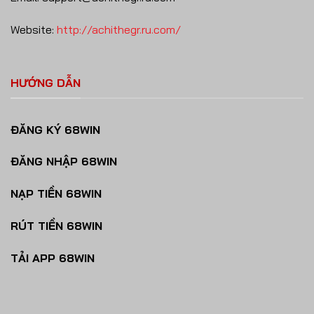
Website:
http://achithegr.ru.com/
HƯỚNG DẪN
ĐĂNG KÝ 68WIN
ĐĂNG NHẬP 68WIN
NẠP TIỀN 68WIN
RÚT TIỀN 68WIN
TẢI APP 68WIN