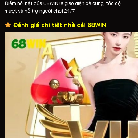
Điểm nổi bật của 68WIN là giao diện dễ dùng, tốc độ
mượt và hỗ trợ người chơi 24/7.
Đánh giá chi tiết nhà cái 68WIN