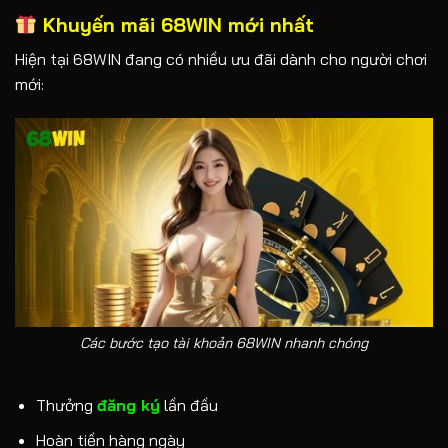
Khuyến mãi 68WIN mới nhất
Hiện tại 68WIN đang có nhiều ưu đãi dành cho người chơi
mới:
Các bước tạo tài khoản 68WIN nhanh chóng
Thưởng
đăng ký
lần đầu
Hoàn tiền hàng ngày