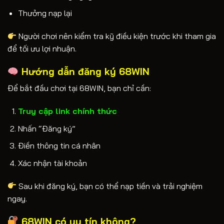
Thưởng nạp lại
Người chơi nên kiểm tra kỹ điều kiện trước khi tham gia
để tối ưu lợi nhuận.
Hướng dẫn đăng ký 68WIN
Để bắt đầu chơi tại 68WIN, bạn chỉ cần:
Truy cập link chính thức
Nhấn “Đăng ký”
Điền thông tin cá nhân
Xác nhận tài khoản
Sau khi đăng ký, bạn có thể nạp tiền và trải nghiệm
ngay.
68WIN có uy tín không?