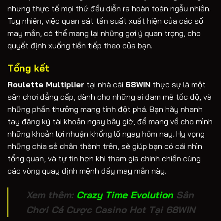
nhưng thực tế mọi thứ đều diễn ra hoàn toàn ngẫu nhiên.
Tuy nhiên, việc quan sát tần suất xuất hiện của các số
may mắn, có thể mang lại những gợi ý quan trọng, cho
quyết định xuống tiền tiếp theo của bạn.
Tổng kết
Roulette Multiplier
tại nhà cái
68WIN
thực sự là một
sân chơi đẳng cấp, dành cho những ai đam mê tốc độ, và
những phần thưởng mang tính đột phá. Bạn hãy nhanh
tay đăng ký tài khoản ngay bây giờ, để mang về cho mình
những khoản lợi nhuận khổng lồ ngay hôm nay. Hy vọng
những chia sẻ chân thành trên, sẽ giúp bạn có cái nhìn
tổng quan, và tự tin hơn khi tham gia chinh chiến cùng
các vòng quay định mệnh đầy may mắn này.
Xem thêm:
Crazy Time Evolution
Sân
Chơi Cá Cược Casino Hot Tại 68WIN