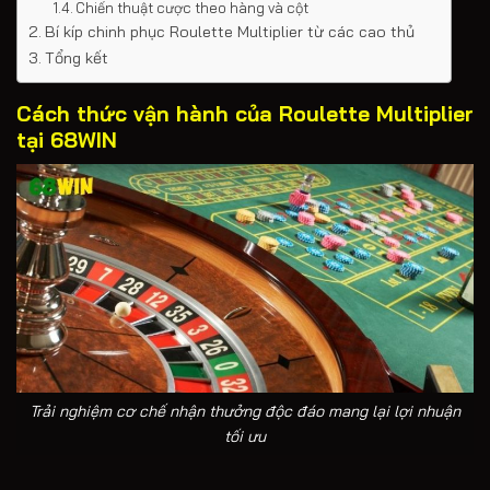
Chiến thuật cược theo hàng và cột
Bí kíp chinh phục Roulette Multiplier từ các cao thủ
Tổng kết
Cách thức vận hành của Roulette Multiplier
tại 68WIN
Trải nghiệm cơ chế nhận thưởng độc đáo mang lại lợi nhuận
tối ưu