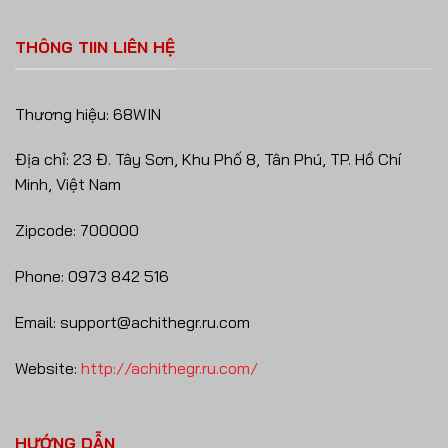
THÔNG TIIN LIÊN HỆ
Thương hiệu: 68WIN
Địa chỉ: 23 Đ. Tây Sơn, Khu Phố 8, Tân Phú, TP. Hồ Chí
Minh, Việt Nam
Zipcode: 700000
Phone: 0973 842 516
Email:
support@achithegr.ru.com
Website:
http://achithegr.ru.com/
HƯỚNG DẪN