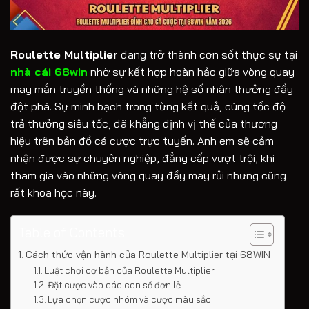
Roulette Multiplier
đang trở thành cơn sốt thực sự tại
nhà cái 68win
nhờ sự kết hợp hoàn hảo giữa vòng quay
may mắn truyền thống và những hệ số nhân thưởng đầy
đột phá. Sự minh bạch trong từng kết quả, cùng tốc độ
trả thưởng siêu tốc, đã khẳng định vị thế của thương
hiệu trên bản đồ cá cược trực tuyến. Anh em sẽ cảm
nhận được sự chuyên nghiệp, đẳng cấp vượt trội, khi
tham gia vào những vòng quay đầy may rủi nhưng cũng
rất khoa học này.
Table of Contents
Cách thức vận hành của Roulette Multiplier tại 68WIN
Luật chơi cơ bản của Roulette Multiplier
Đặt cược vào các con số đơn lẻ
Lựa chọn cược nhóm và cược màu sắc