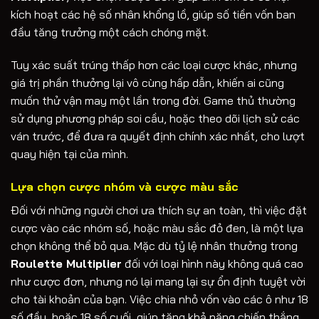
kích hoạt các hệ số nhân khổng lồ, giúp số tiền vốn ban
đầu tăng trưởng một cách chóng mặt.
Tuy xác suất trúng thấp hơn các loại cược khác, nhưng
giá trị phần thưởng lại vô cùng hấp dẫn, khiến ai cũng
muốn thử vận may một lần trong đời. Game thủ thường
sử dụng phương pháp soi cầu, hoặc theo dõi lịch sử các
ván trước, để đưa ra quyết định chính xác nhất, cho lượt
quay hiện tại của mình.
Lựa chọn cược nhóm và cược màu sắc
Đối với những người chơi ưa thích sự an toàn, thì việc đặt
cược vào các nhóm số, hoặc màu sắc đỏ đen, là một lựa
chọn không thể bỏ qua. Mặc dù tỷ lệ nhân thưởng trong
Roulette Multiplier
đối với loại hình này không quá cao
như cược đơn, nhưng nó lại mang lại sự ổn định tuyệt vời
cho tài khoản của bạn. Việc chia nhỏ vốn vào các ô như 18
số đầu, hoặc 18 số cuối, giúp tăng khả năng chiến thắng