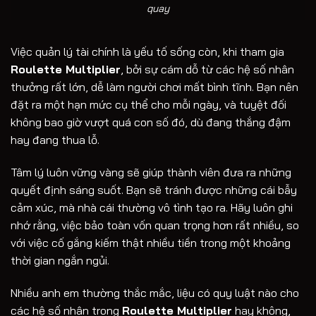
quay
Việc quản lý tài chính là yếu tố sống còn, khi tham gia
Roulette Multiplier
, bởi sự cám dỗ từ các hệ số nhân
thưởng rất lớn, dễ làm người chơi mất bình tĩnh. Bạn nên
đặt ra một hạn mức cụ thể cho mỗi ngày, và tuyệt đối
không bao giờ vượt quá con số đó, dù đang thắng đậm
hay đang thua lỗ.
Tâm lý luôn vững vàng sẽ giúp thành viên đưa ra những
quyết định sáng suốt. Bạn sẽ tránh được những cái bẫy
cảm xúc, mà nhà cái thường vô tình tạo ra. Hãy luôn ghi
nhớ rằng, việc bảo toàn vốn quan trọng hơn rất nhiều, so
với việc cố gắng kiếm thật nhiều tiền trong một khoảng
thời gian ngắn ngủi.
Nhiều anh em thường thắc mắc, liệu có quy luật nào cho
các hệ số nhân trong
Roulette Multiplier
hay không,