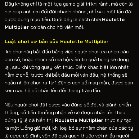
Đây không chỉ là một tựa game giải trí khi rảnh, mà còn là
nơi giúp anh em đổi đời nhanh chóng, chỉ sau một lần đặt
cược đúng mục tiêu. Dưới đây là cách chơi
Roulette
Multiplier
cơ bản cho hội viên mới.
Luật chơi cơ bản của Roulette Multiplier
Trò chơi này bắt đầu bằng việc người chơi lựa chọn các
con số, hoặc nhóm số mà hội viên tin quả bóng sẽ dừng
lại, sau khi vòng quay kết thúc. Điểm khác biệt lớn nhất
nằm ở chỗ, trước khi bắt đầu mỗi ván đấu, hệ thống sẽ
ngẫu nhiên chọn ra từ 1 đến 5 con số may mắn, được gán
kèm các hệ số nhân lên đến hàng trăm lần.
Nếu người chơi đặt cược vào đúng số đó, và giành chiến
thắng, số tiền thưởng nhận về sẽ được nhân lên theo
đúng tỷ lệ đã hiển thị.
Roulette Multiplier
thực sự tạo
ra một luồng gió mới, khi loại bỏ sự nhàm chán của các tỷ
lệ cược cố định, vốn đã quá quen thuộc với nhiều người