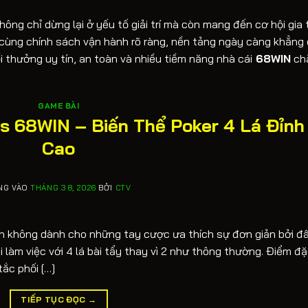
hông chỉ dừng lại ở yếu tố giải trí mà còn mang đến cơ hội gia 
 cùng chính sách vận hành rõ ràng, nền tảng ngày càng khẳng đ
 thưởng uy tín, an toàn và nhiều tiềm năng nhà cái
68WIN
chắ
GAME BÀI
es 68WIN – Biến Thể Poker 4 Lá Đỉnh
Cao
NG VÀO
THÁNG 3 8, 2026
BỞI
CTV
in không dành cho những tay cược ưa thích sự đơn giản bởi đ
 làm việc với 4 lá bài tẩy thay vì 2 như thông thường. Điểm đ
tắc phối […]
TIẾP TỤC ĐỌC
→