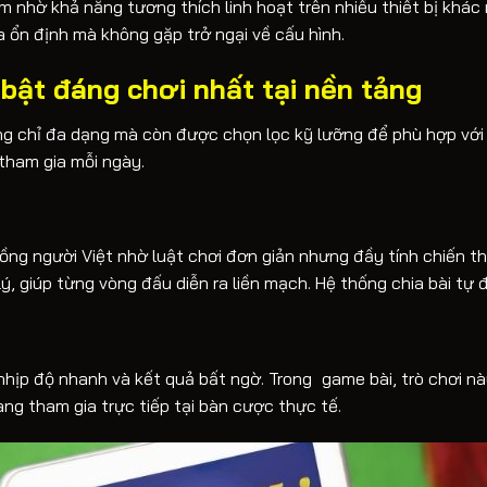
m nhờ khả năng tương thích linh hoạt trên nhiều thiết bị khá
a ổn định mà không gặp trở ngại về cấu hình.
bật đáng chơi nhất tại nền tảng
g chỉ đa dạng mà còn được chọn lọc kỹ lưỡng để phù hợp với t
 tham gia mỗi ngày.
đồng người Việt nhờ luật chơi đơn giản nhưng đầy tính chiến th
ý, giúp từng vòng đấu diễn ra liền mạch. Hệ thống chia bài tự
nhịp độ nhanh và kết quả bất ngờ. Trong
game bài, trò chơi n
g tham gia trực tiếp tại bàn cược thực tế.