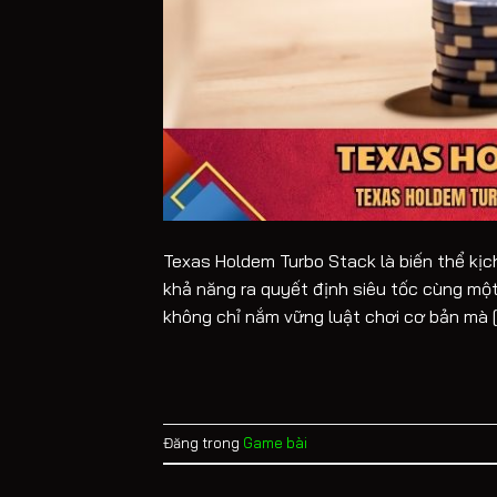
Texas Holdem Turbo Stack là biến thể kịc
khả năng ra quyết định siêu tốc cùng một 
không chỉ nắm vững luật chơi cơ bản mà 
Đăng trong
Game bài