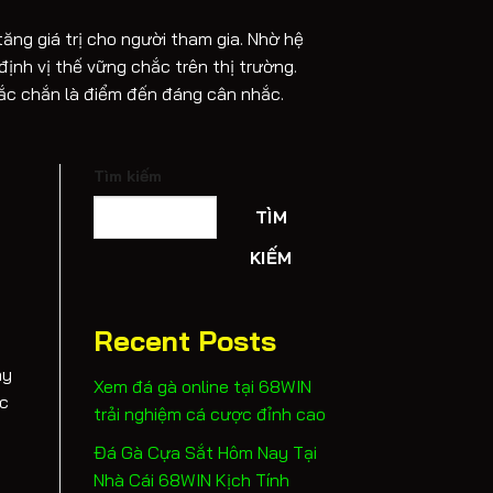
tăng giá trị cho người tham gia. Nhờ hệ
ịnh vị thế vững chắc trên thị trường.
c chắn là điểm đến đáng cân nhắc.
Tìm kiếm
TÌM
KIẾM
Recent Posts
ây
Xem đá gà online tại 68WIN
ặc
trải nghiệm cá cược đỉnh cao
Đá Gà Cựa Sắt Hôm Nay Tại
Nhà Cái 68WIN Kịch Tính