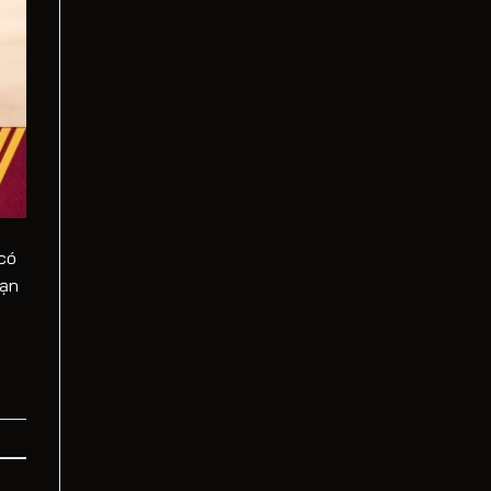
 có
bạn