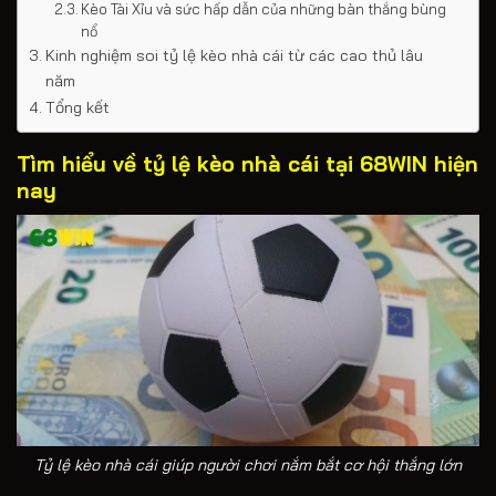
Kèo Tài Xỉu và sức hấp dẫn của những bàn thắng bùng
nổ
Kinh nghiệm soi tỷ lệ kèo nhà cái từ các cao thủ lâu
năm
Tổng kết
Tìm hiểu về tỷ lệ kèo nhà cái tại 68WIN hiện
nay
Tỷ lệ kèo nhà cái giúp người chơi nắm bắt cơ hội thắng lớn