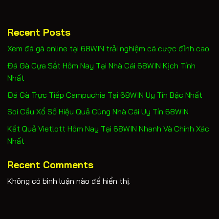
Recent Posts
Xem đá gà online tại 68WIN trải nghiệm cá cược đỉnh cao
Đá Gà Cựa Sắt Hôm Nay Tại Nhà Cái 68WIN Kịch Tính
Nhất
Đá Gà Trực Tiếp Campuchia Tại 68WIN Uy Tín Bậc Nhất
Soi Cầu Xổ Số Hiệu Quả Cùng Nhà Cái Uy Tín 68WIN
Kết Quả Vietlott Hôm Nay Tại 68WIN Nhanh Và Chính Xác
Nhất
Recent Comments
Không có bình luận nào để hiển thị.