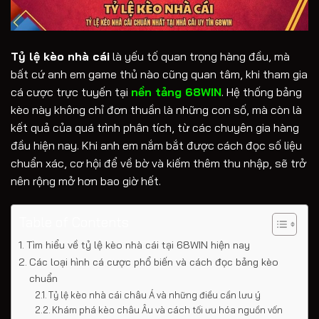
Tỷ lệ kèo nhà cái
là yếu tố quan trọng hàng đầu, mà
bất cứ anh em game thủ nào cũng quan tâm, khi tham gia
cá cược trực tuyến tại
nền tảng 68WIN
. Hệ thống bảng
kèo này không chỉ đơn thuần là những con số, mà còn là
kết quả của quá trình phân tích, từ các chuyên gia hàng
đầu hiện nay. Khi anh em nắm bắt được cách đọc số liệu
chuẩn xác, cơ hội để về bờ và kiếm thêm thu nhập, sẽ trở
nên rộng mở hơn bao giờ hết.
Table of Contents
Tìm hiểu về tỷ lệ kèo nhà cái tại 68WIN hiện nay
Các loại hình cá cược phổ biến và cách đọc bảng kèo
chuẩn
Tỷ lệ kèo nhà cái châu Á và những điều cần lưu ý
Khám phá kèo châu Âu và cách tối ưu hóa nguồn vốn