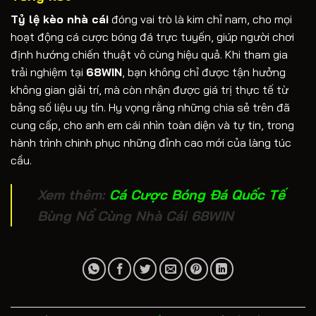
Tỷ lệ kèo nhà cái
đóng vai trò là kim chỉ nam, cho mọi
hoạt động cá cược bóng đá trực tuyến, giúp người chơi
định hướng chiến thuật vô cùng hiệu quả. Khi tham gia
trải nghiệm tại
68WIN
, bạn không chỉ được tận hưởng
không gian giải trí, mà còn nhận được giá trị thực tế từ
bảng số liệu uy tín. Hy vọng rằng những chia sẻ trên đã
cung cấp, cho anh em cái nhìn toàn diện và tự tin, trong
hành trình chinh phục những đỉnh cao mới của làng túc
cầu.
Xem thêm:
Cá Cược Bóng Đá Quốc Tế
Bùng Nổ Cùng Nhà Cái 68WIN