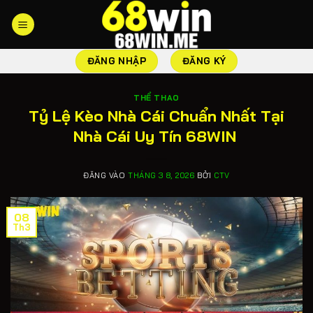
Bỏ
qua
nội
dung
ĐĂNG NHẬP
ĐĂNG KÝ
THỂ THAO
Tỷ Lệ Kèo Nhà Cái Chuẩn Nhất Tại
Nhà Cái Uy Tín 68WIN
ĐĂNG VÀO
THÁNG 3 8, 2026
BỞI
CTV
08
Th3