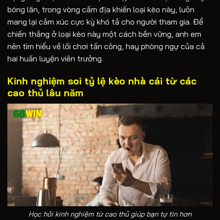
bóng lăn, trong vòng cấm địa khiến loại kèo này, luôn
mang lại cảm xúc cực kỳ khó tả cho người tham gia. Để
chiến thắng ở loại kèo này một cách bền vững, anh em
nên tìm hiểu về lối chơi tấn công, hay phòng ngự của cả
hai huấn luyện viên trưởng.
Kinh nghiệm soi tỷ lệ kèo nhà cái từ các
cao thủ lâu năm
Học hỏi kinh nghiệm từ cao thủ giúp bạn tự tin hơn