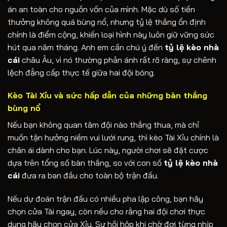
án an toàn cho nguồn vốn của mình. Mặc dù số tiền
thưởng không quá bùng nổ, nhưng tỷ lệ thắng ổn định
chính là điểm cộng, khiến loại hình này luôn giữ vững sức
hút qua năm tháng. Anh em cần chú ý đến
tỷ lệ kèo nhà
cái
châu Âu, vì nó thường phản ánh rất rõ ràng, sự chênh
lệch đẳng cấp thực tế giữa hai đội bóng.
Kèo Tài Xỉu và sức hấp dẫn của những bàn thắng
bùng nổ
Nếu bạn không quan tâm đội nào thắng thua, mà chỉ
muốn tận hưởng niềm vui lưới rung, thì kèo Tài Xỉu chính là
chân ái dành cho bạn. Lúc này, người chơi sẽ đặt cược
dựa trên tổng số bàn thắng, so với con số
tỷ lệ kèo nhà
cái
đưa ra ban đầu cho toàn bộ trận đấu.
Nếu dự đoán trận đấu có nhiều pha lập công, bạn hãy
chọn cửa Tài ngay, còn nếu cho rằng hai đội chơi thực
dụng hãy chọn cửa Xỉu. Sự hồi hộp khi chờ đợi từng nhịp